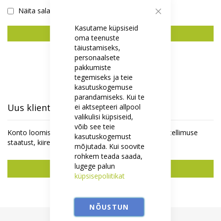
Näita salasõna
Sulge
Kasutame küpsiseid
Logi Sisse
oma teenuste
täiustamiseks,
Unustasid salasõna?
personaalsete
pakkumiste
tegemiseks ja teie
kasutuskogemuse
parandamiseks. Kui te
Uus klient
ei aktsepteeri allpool
valikulisi küpsiseid,
võib see teie
Konto loomisel on mitmeid eeliseid - saate jälgida tellimuse
kasutuskogemust
staatust, kiirem ostu vormistamine ja rohkemgi.
mõjutada. Kui soovite
rohkem teada saada,
lugege palun
Uus konto
küpsisepoliitikat
NÕUSTUN